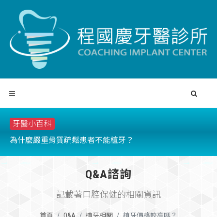
牙醫小百科
為什麼嚴重骨質疏鬆患者不能植牙？
請
Q&A諮詢
記載著口腔保健的相關資訊
首頁
Q&A
植牙相關
植牙價格較高嗎？